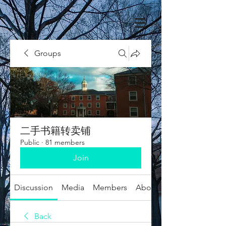
Groups
二手书籍转卖铺
Public
·
81 members
Join
Discussion
Media
Members
About
Back