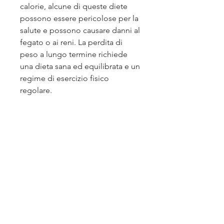
calorie, alcune di queste diete 
possono essere pericolose per la 
salute e possono causare danni al 
fegato o ai reni. La perdita di 
peso a lungo termine richiede 
una dieta sana ed equilibrata e un 
regime di esercizio fisico 
regolare.
3. Tagliare interi gruppi alimentari
Molte diete promuovono 
l'eliminazione di interi gruppi 
alimentari, ma non c'è alcuna 
prova scientifica che dimostra la 
loro efficacia per la perdita di 
peso a lungo termine. Inoltre, 