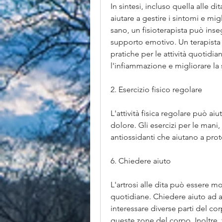
In sintesi, incluso quella alle d
aiutare a gestire i sintomi e mig
sano, un fisioterapista può insegn
supporto emotivo. Un terapista 
pratiche per le attività quotidi
l'infiammazione e migliorare la 
2. Esercizio fisico regolare
L'attività fisica regolare può aiu
dolore. Gli esercizi per le mani, 
antiossidanti che aiutano a prot
6. Chiedere aiuto
L'artrosi alle dita può essere mo
quotidiane. Chiedere aiuto ad am
interessare diverse parti del cor
queste zone del corpo. Inoltre, f