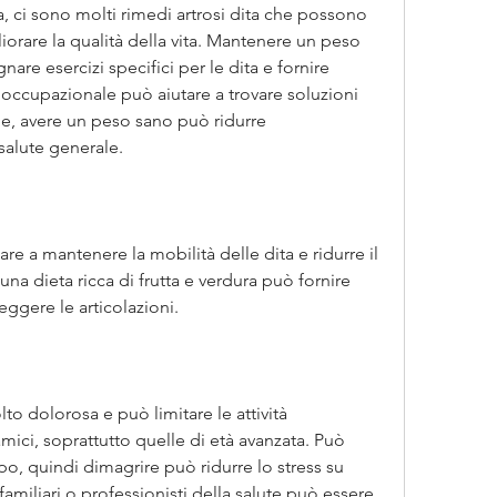
ita, ci sono molti rimedi artrosi dita che possono 
liorare la qualità della vita. Mantenere un peso 
are esercizi specifici per le dita e fornire 
occupazionale può aiutare a trovare soluzioni 
ane, avere un peso sano può ridurre 
salute generale.
tare a mantenere la mobilità delle dita e ridurre il 
una dieta ricca di frutta e verdura può fornire 
eggere le articolazioni.
lto dolorosa e può limitare le attività 
ici, soprattutto quelle di età avanzata. Può 
po, quindi dimagrire può ridurre lo stress su 
amiliari o professionisti della salute può essere 