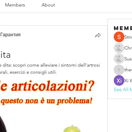
Members
About
Mem
 Гарантия
Str
Chr
ita
Sus
e dita: scopri come alleviare i sintomi dell'artrosi 
the
ali, esercizi e consigli utili.
thevape
Xi 
See All 