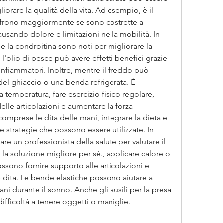
liorare la qualità della vita. Ad esempio, è il 
ffrono maggiormente se sono costrette a 
sando dolore e limitazioni nella mobilità. In 
e la condroitina sono noti per migliorare la 
 l'olio di pesce può avere effetti benefici grazie 
infiammatori. Inoltre, mentre il freddo può 
el ghiaccio o una benda refrigerata. È 
temperatura, fare esercizio fisico regolare, 
elle articolazioni e aumentare la forza 
comprese le dita delle mani, integrare la dieta e 
 strategie che possono essere utilizzate. In 
e un professionista della salute per valutare il 
 la soluzione migliore per sé., applicare calore o 
ossono fornire supporto alle articolazioni e 
 dita. Le bende elastiche possono aiutare a 
i durante il sonno. Anche gli ausili per la presa 
difficoltà a tenere oggetti o maniglie.