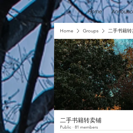
Home
Announc
Home
Groups
二手书籍转
二手书籍转卖铺
Public
·
81 members