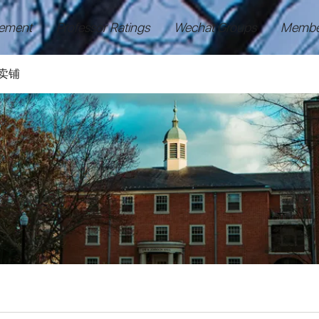
ement
Professor Ratings
Wechat Groups
Membe
卖铺