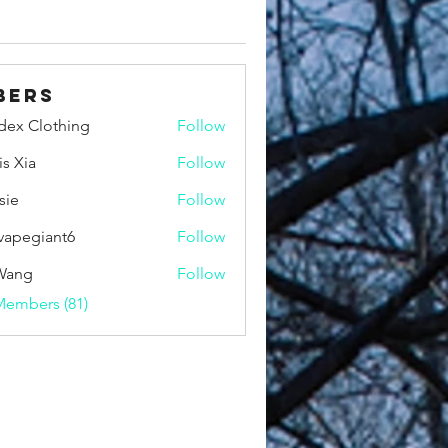
bers
idex Clothing
Follow
is Xia
Follow
sie
Follow
vapegiant6
Follow
giant6
Wang
Follow
Members (81)