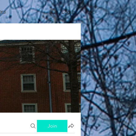
rs
Log In
Join