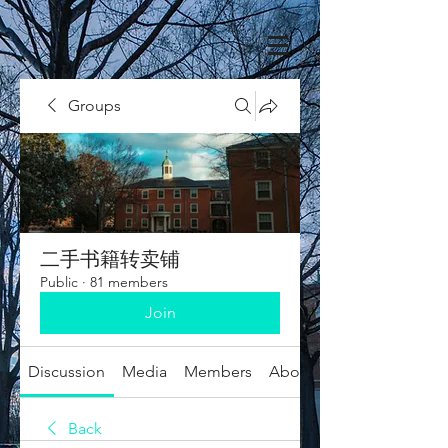
Groups
二手书籍转卖铺
Public
·
81 members
Join
Discussion
Media
Members
About
Back