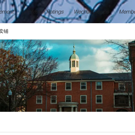
ement
Professor Ratings
Wechat Groups
Membe
卖铺