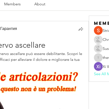
Members
About
Mem
 Гарантия
Str
Chr
ervo ascellare
Sus
 nervo ascellare può essere debilitante. Scopri le 
the
icaci per alleviare il dolore e migliorare la tua 
thevape
Xi 
See All 