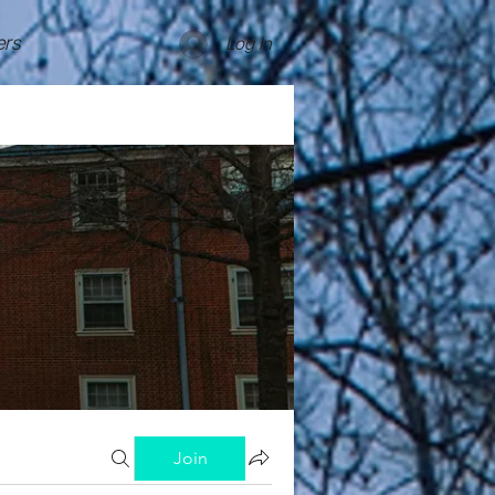
rs
Log In
Join