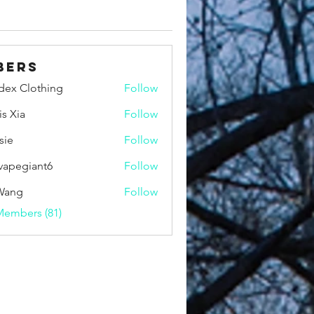
bers
idex Clothing
Follow
is Xia
Follow
sie
Follow
vapegiant6
Follow
giant6
Wang
Follow
Members (81)