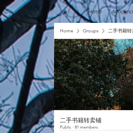
Home
Announc
Home
Groups
二手书籍转
二手书籍转卖铺
Public
·
81 members