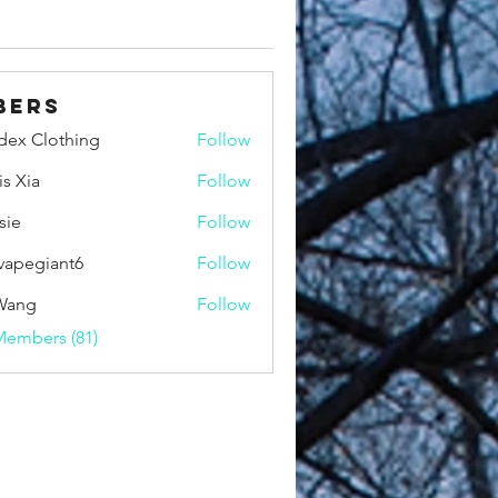
bers
idex Clothing
Follow
is Xia
Follow
sie
Follow
vapegiant6
Follow
giant6
Wang
Follow
Members (81)