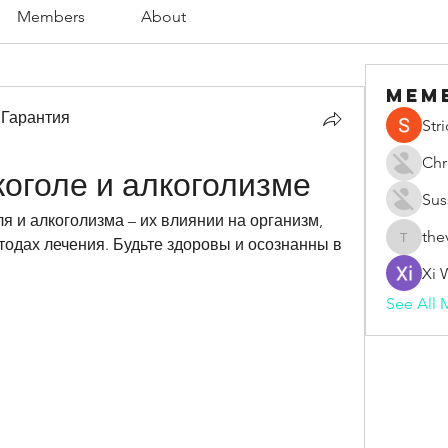
Members
About
Mem
 Гарантия
Str
Chr
коголе и алкоголизме
Sus
я и алкоголизма – их влиянии на организм, 
the
одах лечения. Будьте здоровы и осознанны в 
thevape
Xi 
See All 