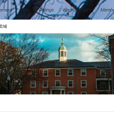
ement
Professor Ratings
Wechat Groups
Membe
卖铺