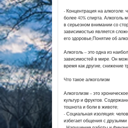
- Концентрация на алкоголе: 
более 40% спирта. Алкоголь 
в серьезном внимании со стор
зависимостью является сложн
его здоровье,Понятие об алко
Алкоголь – это одна из наибо
зависимостей в мире. Он може
время как другие, снижение 
Что такое алкоголизм
Алкоголизм – это хроническо
культур и фруктов. Содержани
тошнота и боли в животе;
- Социальная изоляция: челов
избегает общения с друзьями 
- Нарушение работы и финансо