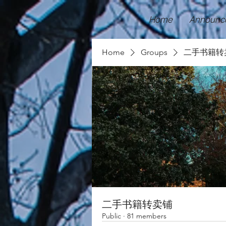
Home
Announc
Home
Groups
二手书籍转
二手书籍转卖铺
Public
·
81 members