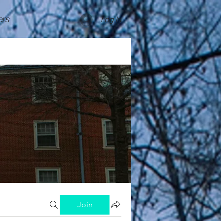
rs
Log In
Join