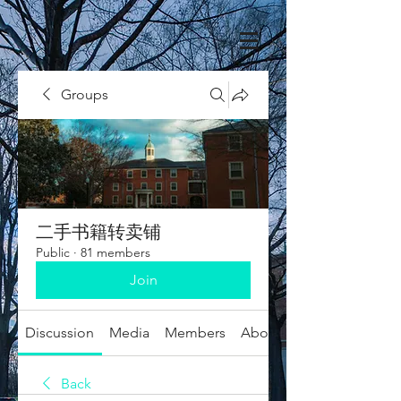
Groups
二手书籍转卖铺
Public
·
81 members
Join
Discussion
Media
Members
About
Back