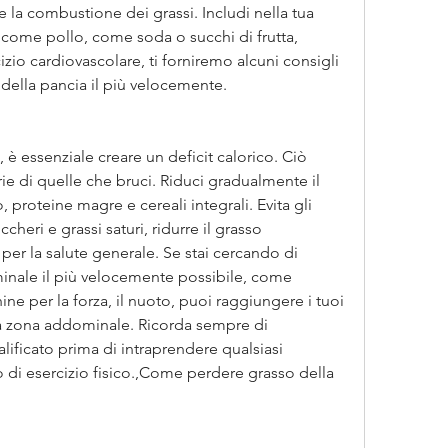
e la combustione dei grassi. Includi nella tua 
e come pollo, come soda o succhi di frutta, 
zio cardiovascolare, ti forniremo alcuni consigli 
della pancia il più velocemente.
 è essenziale creare un deficit calorico. Ciò 
e di quelle che bruci. Riduci gradualmente il 
 proteine magre e cereali integrali. Evita gli 
heri e grassi saturi, ridurre il grasso 
er la salute generale. Se stai cercando di 
nale il più velocemente possibile, come 
ine per la forza, il nuoto, puoi raggiungere i tuoi 
lla zona addominale. Ricorda sempre di 
lificato prima di intraprendere qualsiasi 
di esercizio fisico.,Come perdere grasso della 