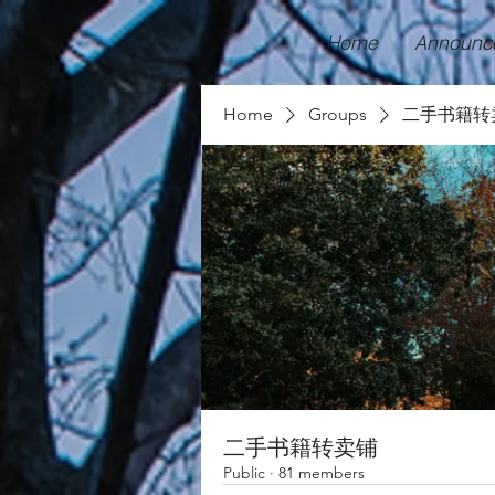
Home
Announc
Home
Groups
二手书籍转
二手书籍转卖铺
Public
·
81 members