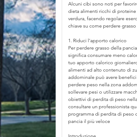
Alcuni cibi sono noti per favorir
dieta alimenti ricchi di protein
verdura, facendo regolare eserci
chiave su come perdere grasso 
1. Riduci l'apporto calorico
Per perdere grasso della pancia,
significa consumare meno calori
tuo apporto calorico giornaliero,
alimenti ad alto contenuto di zucc
addominale può avere benefici p
perdere peso nella zona addomi
sollevare pesi o utilizzare macch
obiettivi di perdita di peso ne
consultare un professionista qua
programma di perdita di peso o 
pancia il più veloce
Introduzione