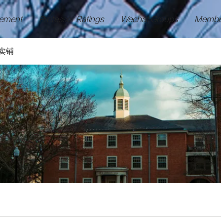
ement
Professor Ratings
Wechat Groups
Membe
卖铺