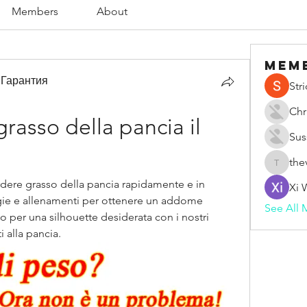
Members
About
Mem
 Гарантия
Str
Chr
asso della pancia il 
Sus
the
thevape
rdere grasso della pancia rapidamente e in 
Xi 
gie e allenamenti per ottenere un addome 
See All 
to per una silhouette desiderata con i nostri 
i alla pancia.