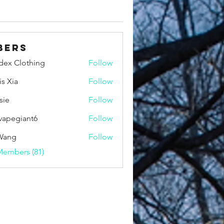
bers
idex Clothing
Follow
is Xia
Follow
sie
Follow
vapegiant6
Follow
giant6
Wang
Follow
Members (81)