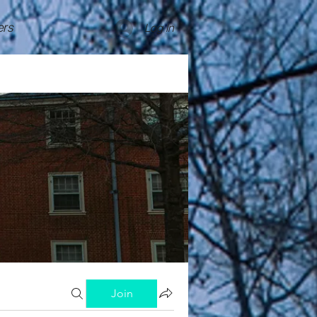
rs
Log In
Join