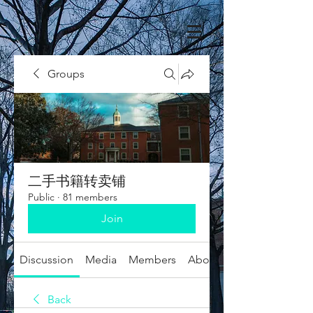
Groups
二手书籍转卖铺
Public
·
81 members
Join
Discussion
Media
Members
About
Back