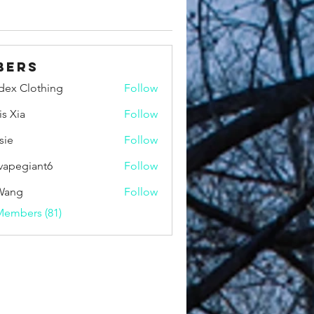
bers
idex Clothing
Follow
is Xia
Follow
sie
Follow
vapegiant6
Follow
giant6
Wang
Follow
Members (81)