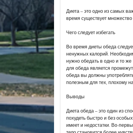
Диета – это одно из самых ва
время существует множество 
Чего следует избегать
Во время диеты обеда следует
ненужных калорий. Необходим
нужно обедать в одно и то ж
для обеда является промежуто
обеда вы должны употреблять
полезным для тех, плохому н
Выводы
Диета обеда – это один из сп
похудеть быстро и без особых
имеет и недостатки. Во-первых
тело становится более чувст