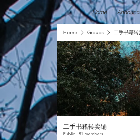
Home
Announc
Home
Groups
二手书籍转
二手书籍转卖铺
Public
·
81 members