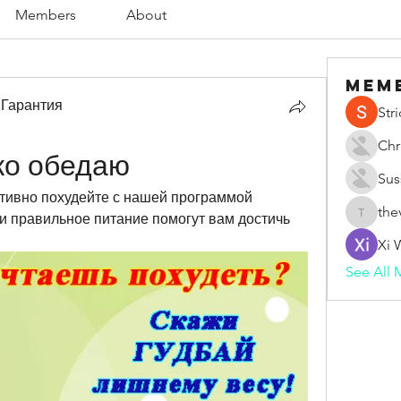
Members
About
Mem
 Гарантия
Str
Chr
ко обедаю
Sus
ивно похудейте с нашей программой 
the
и правильное питание помогут вам достичь 
thevape
Xi 
See All 