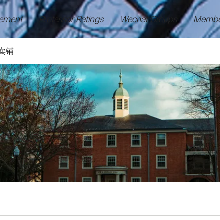
ement
Professor Ratings
Wechat Groups
Membe
卖铺