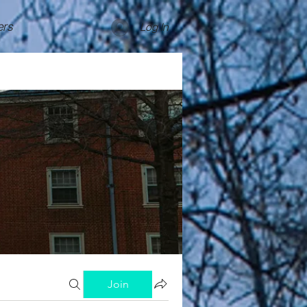
rs
Log In
Join