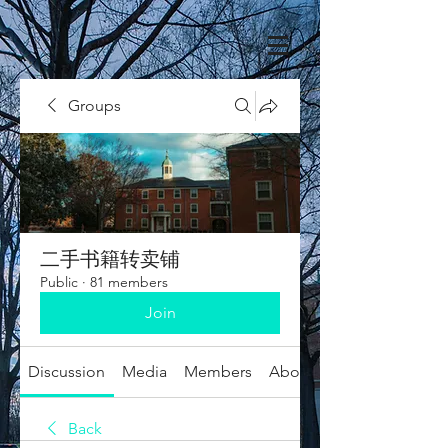
Groups
二手书籍转卖铺
Public
·
81 members
Join
Discussion
Media
Members
About
Back