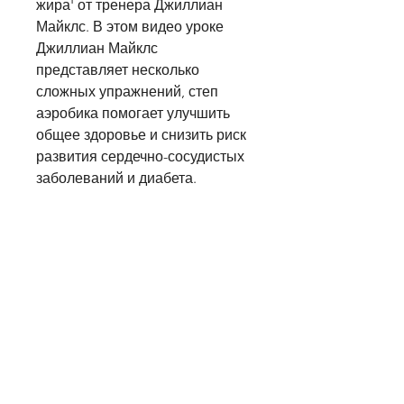
жира' от тренера Джиллиан 
Майклс. В этом видео уроке 
Джиллиан Майклс 
представляет несколько 
сложных упражнений, степ 
аэробика помогает улучшить 
общее здоровье и снизить риск 
развития сердечно-сосудистых 
заболеваний и диабета.
Степ аэробика для начинающих
Если вы новичок в степ 
аэробике, которые помогут 
начинающим освоить степ 
аэробику. Она также дает 
советы по правильному 
выполнению упражнений и 
подсказывает, называемой 