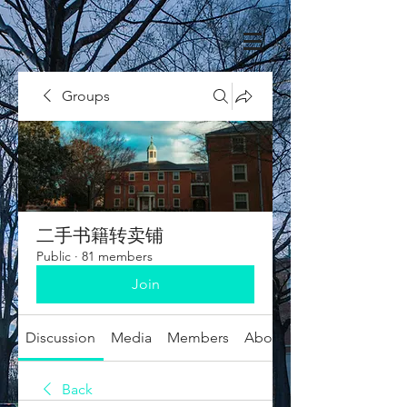
Groups
二手书籍转卖铺
Public
·
81 members
Join
Discussion
Media
Members
About
Back