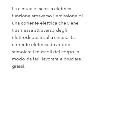
La cintura di scossa elettrica 
funziona attraverso l'emissione di 
una corrente elettrica che viene 
trasmessa attraverso degli 
elettrodi posti sulla cintura. La 
corrente elettrica dovrebbe 
stimolare i muscoli del corpo in 
modo da farli lavorare e bruciare 
grassi.
Tuttavia, l'utilizzo della cintura di 
scossa elettrica può essere 
estremamente pericoloso per la 
salute.