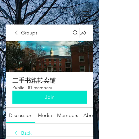
Groups
二手书籍转卖铺
Public
·
81 members
Join
Discussion
Media
Members
About
Back