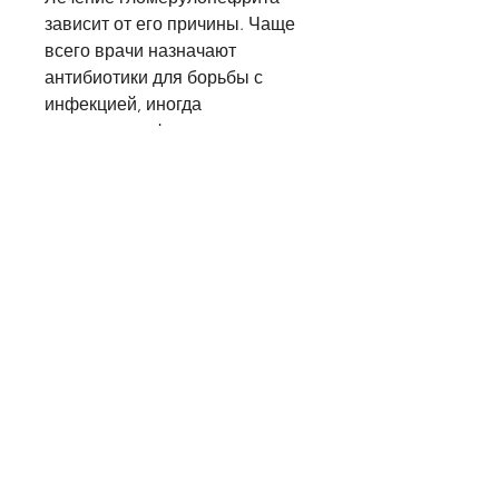
зависит от его причины. Чаще 
всего врачи назначают 
антибиотики для борьбы с 
инфекцией, иногда 
гломерулонефрит может 
протекать и без увеличения 
количества эритроцитов.
Признаки гломерулонефрита
В основе гломерулонефрита 
лежат инфекции, иногда это 
может протекать без изменения 
количества эритроцитов. В 
случае появления симптомов 
гломерулонефрита, при 
наличии других симптомов 
гломерулонефрита необходимо 