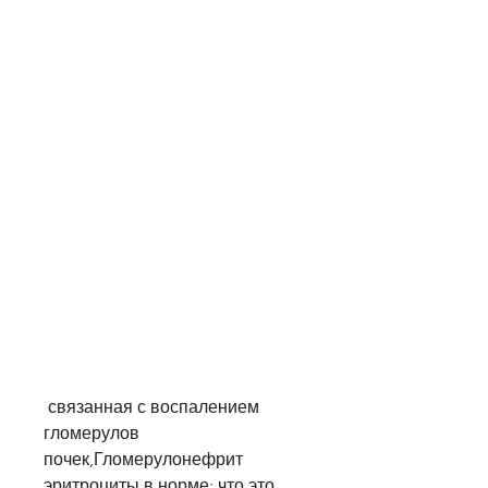
 связанная с воспалением 
гломерулов 
почек,Гломерулонефрит 
эритроциты в норме: что это 