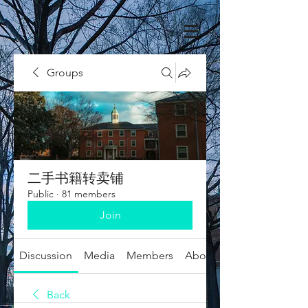
Groups
二手书籍转卖铺
Public
·
81 members
Join
Discussion
Media
Members
About
Back