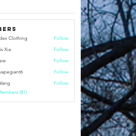
bers
idex Clothing
Follow
is Xia
Follow
sie
Follow
vapegiant6
Follow
giant6
Wang
Follow
Members (81)