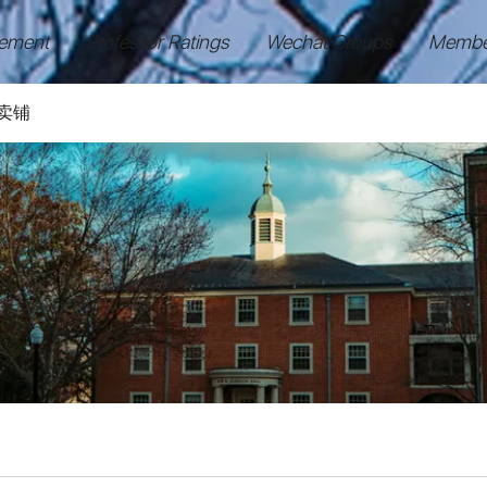
ement
Professor Ratings
Wechat Groups
Membe
卖铺