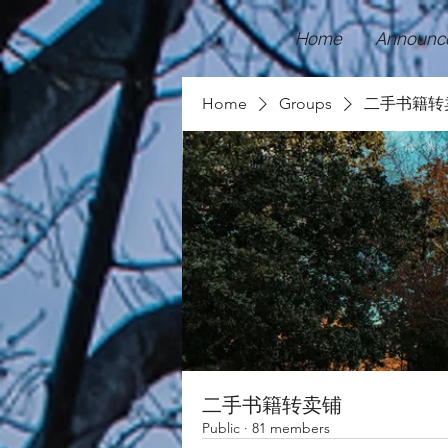
Home
Announc
Home
Groups
二手书籍转
二手书籍转卖铺
Public
·
81 members