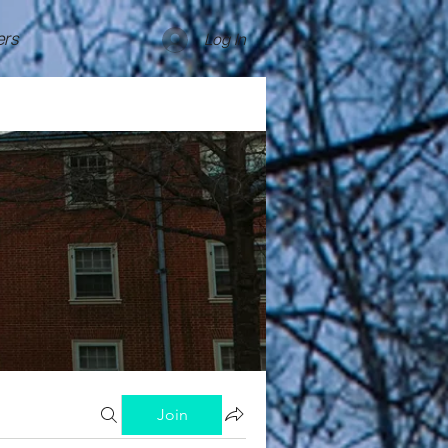
rs
Log In
Join