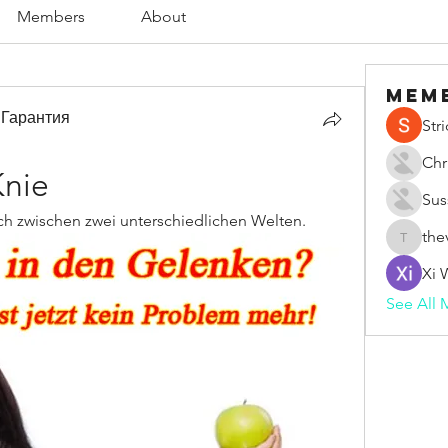
Members
About
Mem
 Гарантия
Str
Chr
Knie
Sus
ich zwischen zwei unterschiedlichen Welten.
the
thevape
Xi 
See All 