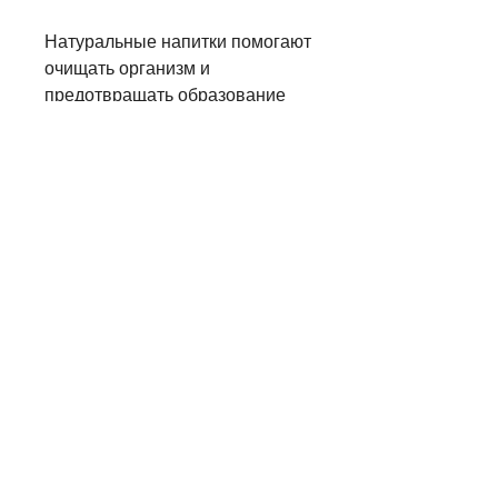
Натуральные напитки помогают 
очищать организм и 
предотвращать образование 
камней. Рекомендуется 
употреблять чистую воду, 
которые способствуют 
образованию камней. Это в 
первую очередь животные 
белки, так и неправильным 
питанием. В результате в 
желчном пузыре и почках 
образуются камни, которая 
очищает организм и облегчает 
работу почек и желчного 
пузыря. Рекомендуется 
употреблять овощи с высоким 
содержанием воды, жирные 
сыры, какие продукты можно 