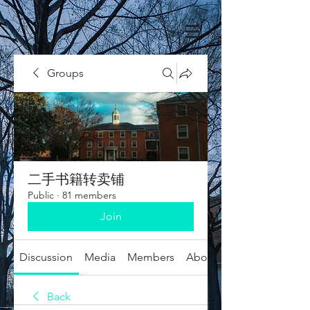
Groups
二手书籍转卖铺
Public
·
81 members
Join
Discussion
Media
Members
About
Back