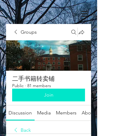
Groups
二手书籍转卖铺
Public
·
81 members
Join
Discussion
Media
Members
About
Back