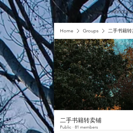
Home
Announc
Home
Groups
二手书籍转
二手书籍转卖铺
Public
·
81 members