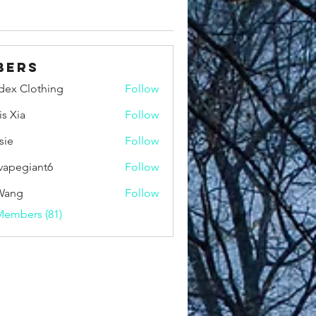
bers
idex Clothing
Follow
is Xia
Follow
sie
Follow
vapegiant6
Follow
giant6
Wang
Follow
Members (81)