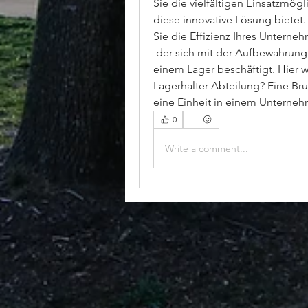
Sie die vielfältigen Einsatzmögl
diese innovative Lösung bietet.
Sie die Effizienz Ihres Unterne
 der sich mit der Aufbewahrung und Verwaltung von Waren und Produkten in 
einem Lager beschäftigt. Hier w,
Lagerhalter Abteilung? Eine Brus
eine Einheit in einem Unterne
0
Write a comment...