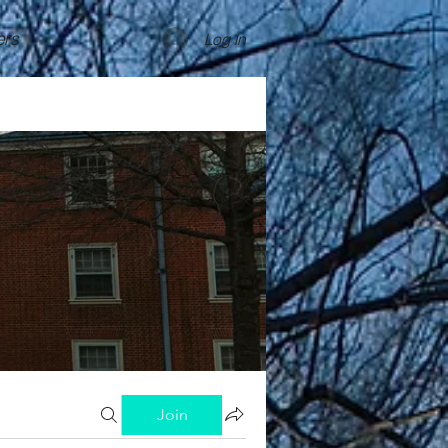
rs
Log In
Join