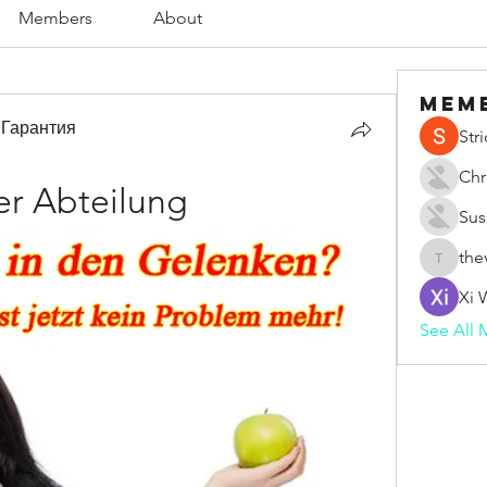
Members
About
Mem
 Гарантия
Str
Chr
er Abteilung
Sus
the
thevape
Xi 
See All 