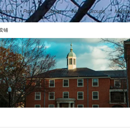
ement
Professor Ratings
Wechat Groups
Membe
卖铺