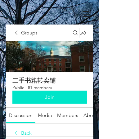
Groups
二手书籍转卖铺
Public
·
81 members
Join
Discussion
Media
Members
About
Back