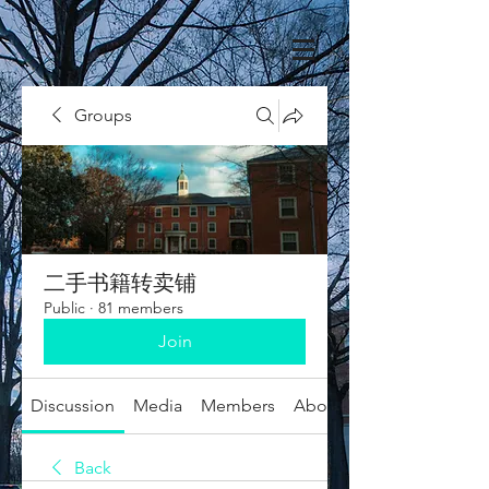
Groups
二手书籍转卖铺
Public
·
81 members
Join
Discussion
Media
Members
About
Back