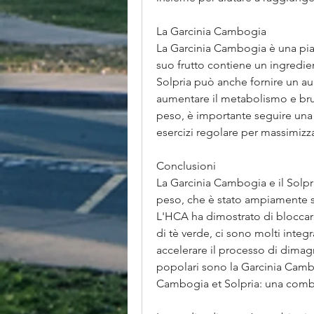
La Garcinia Cambogia
La Garcinia Cambogia è una pianta
suo frutto contiene un ingredient
Solpria può anche fornire un au
aumentare il metabolismo e bruc
peso, è importante seguire una 
esercizi regolare per massimizzare
Conclusioni
La Garcinia Cambogia e il Solpri
peso, che è stato ampiamente stu
L'HCA ha dimostrato di bloccare 
di tè verde, ci sono molti integ
accelerare il processo di dimag
popolari sono la Garcinia Cambog
Cambogia et Solpria: una combi