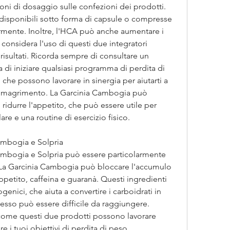
oni di dosaggio sulle confezioni dei prodotti. 
disponibili sotto forma di capsule o compresse 
mente. Inoltre, l'HCA può anche aumentare i 
, considera l'uso di questi due integratori 
risultati. Ricorda sempre di consultare un 
a di iniziare qualsiasi programma di perdita di 
che possono lavorare in sinergia per aiutarti a 
 dimagrimento. La Garcinia Cambogia può 
ridurre l'appetito, che può essere utile per 
e e una routine di esercizio fisico.
ambogia e Solpria
mbogia e Solpria può essere particolarmente 
. La Garcinia Cambogia può bloccare l'accumulo 
ppetito, caffeina e guaranà. Questi ingredienti 
genici, che aiuta a convertire i carboidrati in 
esso può essere difficile da raggiungere. 
ome questi due prodotti possono lavorare 
 i tuoi obiettivi di perdita di peso.