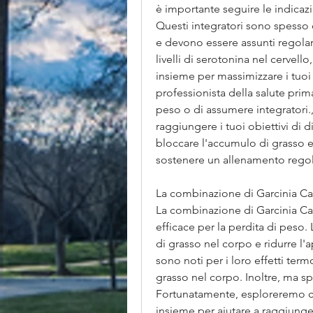
è importante seguire le indicazi
Questi integratori sono spesso 
e devono essere assunti regolar
livelli di serotonina nel cervello
insieme per massimizzare i tuoi 
professionista della salute prim
peso o di assumere integratori., 
raggiungere i tuoi obiettivi di
bloccare l'accumulo di grasso e 
sostenere un allenamento regolar
La combinazione di Garcinia C
La combinazione di Garcinia Ca
efficace per la perdita di peso
di grasso nel corpo e ridurre l'a
sono noti per i loro effetti termo
grasso nel corpo. Inoltre, ma sp
Fortunatamente, esploreremo c
insieme per aiutare a raggiungere