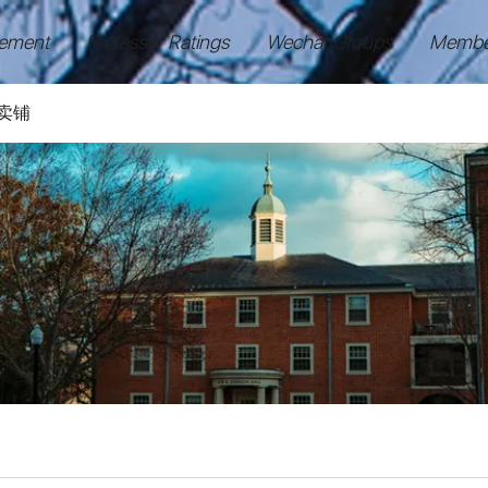
ement
Professor Ratings
Wechat Groups
Membe
卖铺