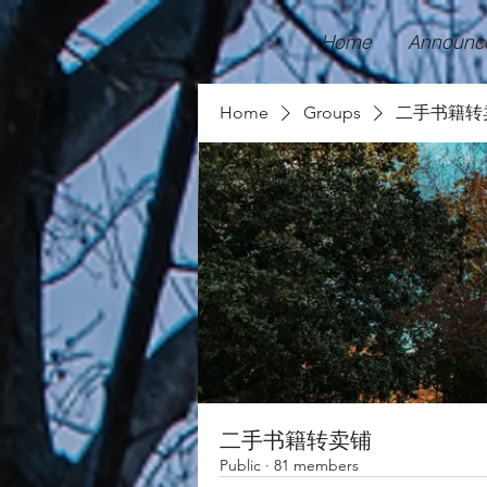
Home
Announc
Home
Groups
二手书籍转
二手书籍转卖铺
Public
·
81 members