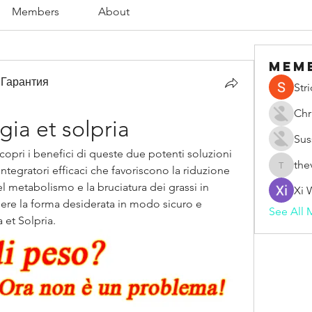
Members
About
Mem
 Гарантия
Str
Chr
ia et solpria
Sus
opri i benefici di queste due potenti soluzioni 
the
Integratori efficaci che favoriscono la riduzione 
thevape
l metabolismo e la bruciatura dei grassi in 
Xi 
re la forma desiderata in modo sicuro e 
See All 
 et Solpria.