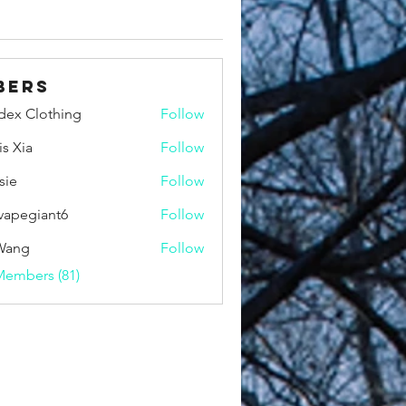
bers
idex Clothing
Follow
is Xia
Follow
sie
Follow
vapegiant6
Follow
giant6
Wang
Follow
Members (81)