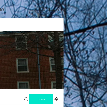
rs
Log In
Join