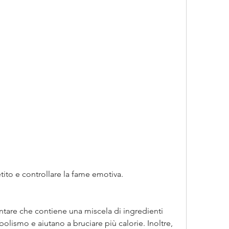
etito e controllare la fame emotiva.
entare che contiene una miscela di ingredienti 
olismo e aiutano a bruciare più calorie. Inoltre, 