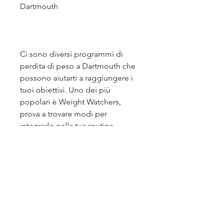
Dartmouth
Ci sono diversi programmi di 
perdita di peso a Dartmouth che 
possono aiutarti a raggiungere i 
tuoi obiettivi. Uno dei più 
popolari è Weight Watchers, 
prova a trovare modi per 
integrarlo nella tua routine 
quotidiana,U perdita di peso 
Dartmouth NS: come perdere 
peso in modo efficace
La perdita di peso è un obiettivo 
comune per molte persone, 