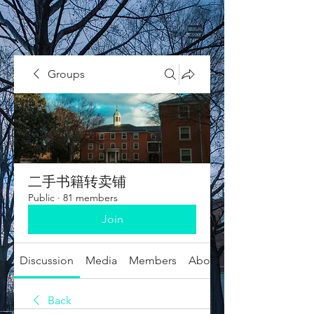
Groups
二手书籍转卖铺
Public
·
81 members
Join
Discussion
Media
Members
About
Back