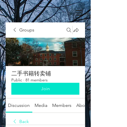
Groups
二手书籍转卖铺
Public
·
81 members
Join
Discussion
Media
Members
About
Back