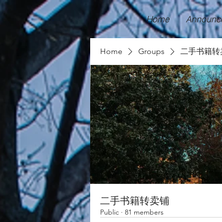
Home
Announc
Home
Groups
二手书籍转
二手书籍转卖铺
Public
·
81 members