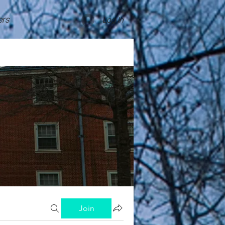
rs
Log In
Join