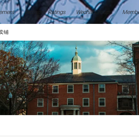
ement
Professor Ratings
Wechat Groups
Membe
卖铺