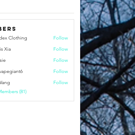
bers
idex Clothing
Follow
is Xia
Follow
sie
Follow
vapegiant6
Follow
giant6
Wang
Follow
Members (81)