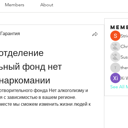
Members
About
Mem
 Гарантия
Str
Chr
отделение 
Sus
ьный фонд нет 
the
thevape
 наркомании
Xi 
See All 
отворительного фонда Нет алкоголизму и 
я с зависимостью в вашем регионе. 
месте мы сможем изменить жизни людей к 