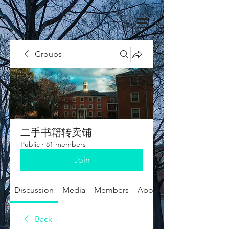
Groups
二手书籍转卖铺
Public
·
81 members
Join
Discussion
Media
Members
About
Back