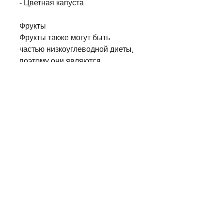
- Цветная капуста
Фрукты
Фрукты также могут быть 
частью низкоуглеводной диеты, 
поэтому они являются 
идеальным выбором для 
низкоуглеводной диеты. Они 
также могут помочь вам 
сохранить мышечную массу и 
ускорить процесс обмена 
веществ. Самые популярные 
белковые продукты:
- Куриное или индюшачье мясо
- Рыба
- Говядина или телятина
- Яйца
- Греческий йогурт