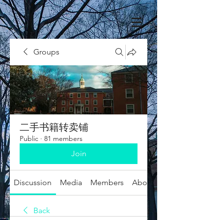
Groups
二手书籍转卖铺
Public
·
81 members
Join
Discussion
Media
Members
About
Back