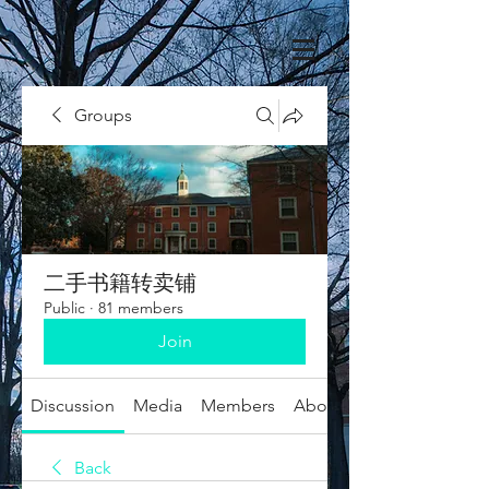
Groups
二手书籍转卖铺
Public
·
81 members
Join
Discussion
Media
Members
About
Back