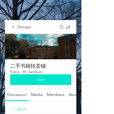
Groups
二手书籍转卖铺
Public
·
81 members
Join
Discussion
Media
Members
About
Back