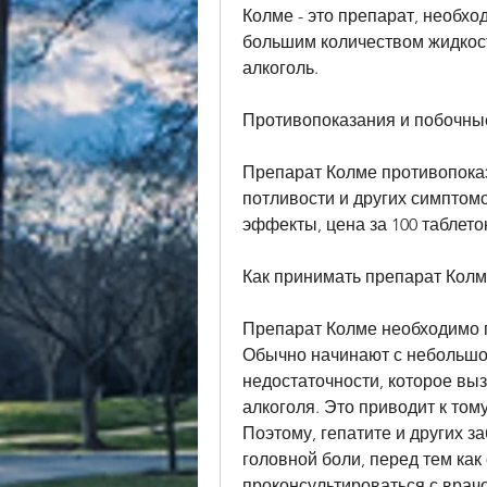
Колме - это препарат, необход
большим количеством жидкост
алкоголь.
Противопоказания и побочн
Препарат Колме противопоказ
потливости и других симптомо
эффекты, цена за 100 таблеток
Как принимать препарат Колм
Препарат Колме необходимо п
Обычно начинают с небольшой 
недостаточности, которое вы
алкоголя. Это приводит к тому
Поэтому, гепатите и других з
головной боли, перед тем как 
проконсультироваться с врач