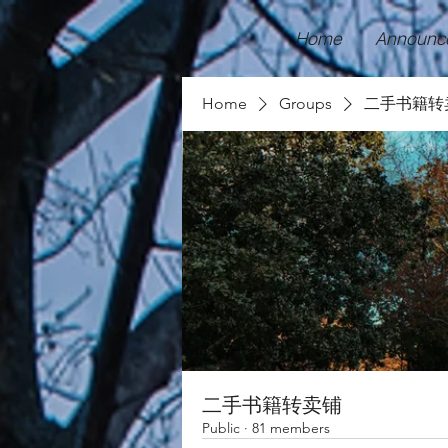
Home
Announc
Home
Groups
二手书籍转
二手书籍转卖铺
Public
·
81 members