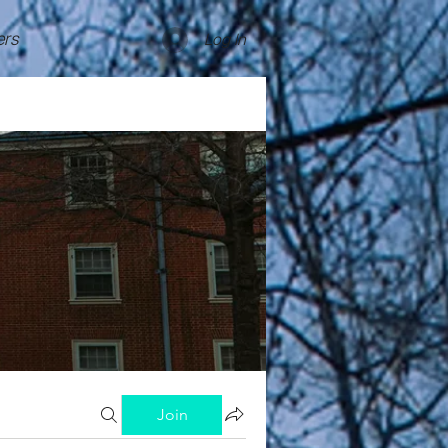
rs
Log In
Join