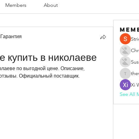
Members
About
Mem
 Гарантия
Str
Chr
е купить в николаеве
Sus
лаеве по выгодной цене. Описание, 
the
отзывы. Официальный поставщик. 
thevape
Xi 
See All 