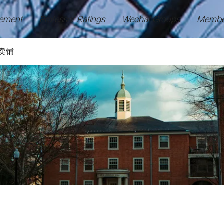
ement
Professor Ratings
Wechat Groups
Membe
卖铺