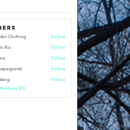
bers
idex Clothing
Follow
is Xia
Follow
sie
Follow
vapegiant6
Follow
giant6
Wang
Follow
Members (81)