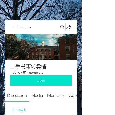
Groups
二手书籍转卖铺
Public
·
81 members
Join
Discussion
Media
Members
About
Back