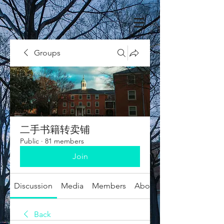
Groups
二手书籍转卖铺
Public
·
81 members
Join
Discussion
Media
Members
About
Back