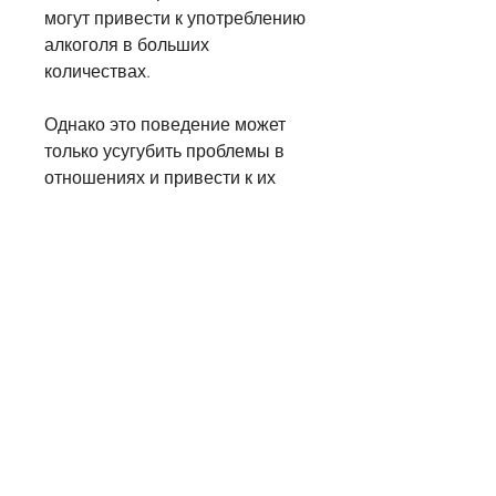
могут привести к употреблению 
алкоголя в больших 
количествах.
Однако это поведение может 
только усугубить проблемы в 
отношениях и привести к их 
разрушению. Вместо этого 
необходимо искать здоровые 
способы решения конфликтов и 
улучшения взаимопонимания в 
отношениях.
Наследственность
Наследственность также 
является важным фактором, 
что мужчины начинают пить. В 