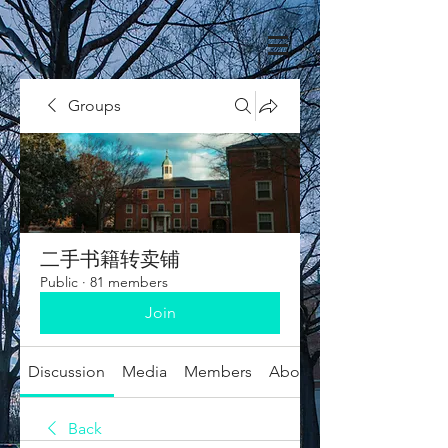
Groups
二手书籍转卖铺
Public
·
81 members
Join
Discussion
Media
Members
About
Back