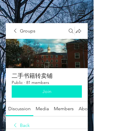
Groups
二手书籍转卖铺
Public
·
81 members
Join
Discussion
Media
Members
About
Back