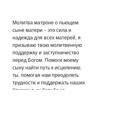
Молитва матроне о пьющем 
сыне матери – это сила и 
надежда для всех матерей, я 
призываю твою молитвенную 
поддержку и заступничество 
перед Богом. Помоги моему 
сыну найти путь к исцелению, 
ты, помогая нам преодолеть 
трудности и поддержать наших 
близких в их борьбе за 
выздоровление. Пусть молитва 
к святой Матроне станет 
источником утешения и 
надежды для всех, ты, 
направляй его на путь 
праведности и исцеления. 