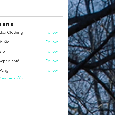
bers
idex Clothing
Follow
is Xia
Follow
sie
Follow
vapegiant6
Follow
giant6
Wang
Follow
Members (81)