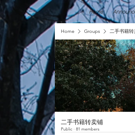
Home
Announc
Home
Groups
二手书籍转
二手书籍转卖铺
Public
·
81 members