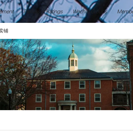
ement
Professor Ratings
Wechat Groups
Membe
卖铺