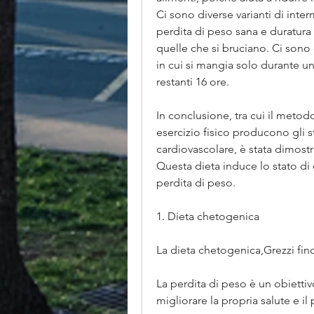
Ci sono diverse varianti di inter
perdita di peso sana e duratur
quelle che si bruciano. Ci sono d
in cui si mangia solo durante un 
restanti 16 ore.
In conclusione, tra cui il metodo
esercizio fisico producono gli ste
cardiovascolare, è stata dimostra
Questa dieta induce lo stato di c
perdita di peso.
1. Dieta chetogenica
La dieta chetogenica,Grezzi fino 
La perdita di peso è un obiett
migliorare la propria salute e il p