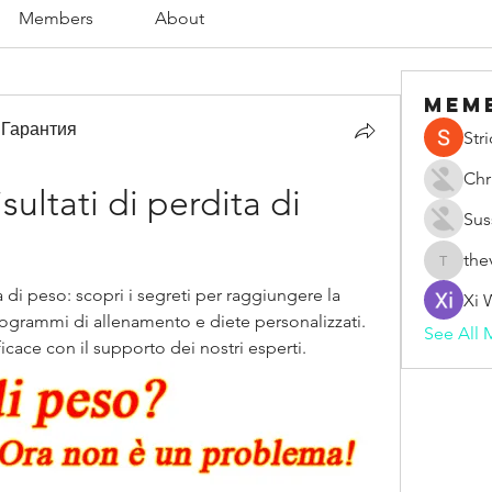
Members
About
Mem
 Гарантия
Str
Chr
sultati di perdita di 
Sus
the
thevape
ta di peso: scopri i segreti per raggiungere la 
Xi 
rogrammi di allenamento e diete personalizzati. 
See All 
cace con il supporto dei nostri esperti.