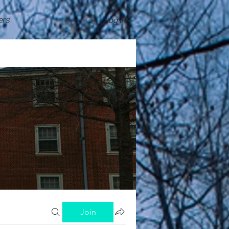
rs
Log In
Join