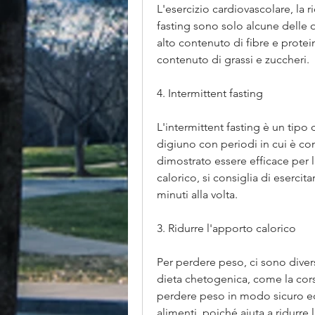
L'esercizio cardiovascolare, la r
fasting sono solo alcune delle o
alto contenuto di fibre e protein
contenuto di grassi e zuccheri.
4. Intermittent fasting
L'intermittent fasting è un tipo 
digiuno con periodi in cui è con
dimostrato essere efficace per l
calorico, si consiglia di esercit
minuti alla volta.
3. Ridurre l'apporto calorico
Per perdere peso, ci sono diverse
dieta chetogenica, come la cors
perdere peso in modo sicuro ed e
alimenti, poiché aiuta a ridurre