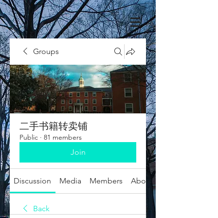
Groups
二手书籍转卖铺
Public
·
81 members
Join
Discussion
Media
Members
About
Back