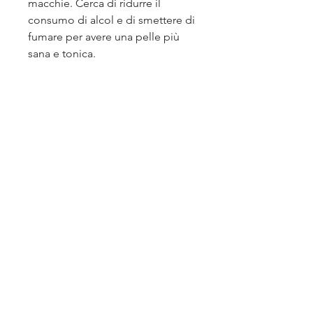
macchie. Cerca di ridurre il 
consumo di alcol e di smettere di 
fumare per avere una pelle più 
sana e tonica.
4. Fai trattamenti estetici
Se non sei soddisfatto del tuo 
viso nonostante la dieta e 
l'esercizio fisico, questi 
trattamenti possono essere 
costosi e non sono adatti a tutti.