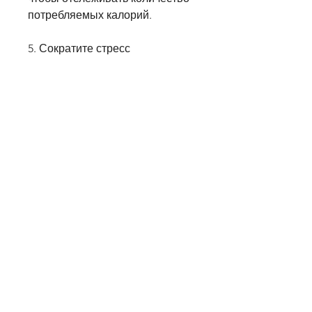
потребляемых калорий. 
5. Сократите стресс
Пятый способ разрыва плато - 
сократите стресс. Стресс может 
привести к изменению вашего 
аппетита и уменьшению 
метаболизма. Попробуйте 
заняться йогой или медитацией 
для снижения стресса. 
Заключение
Эффект плато - это общая 
проблема при похудении. Если 
вы столкнулись с этим 
явлением, добавьте в свою 