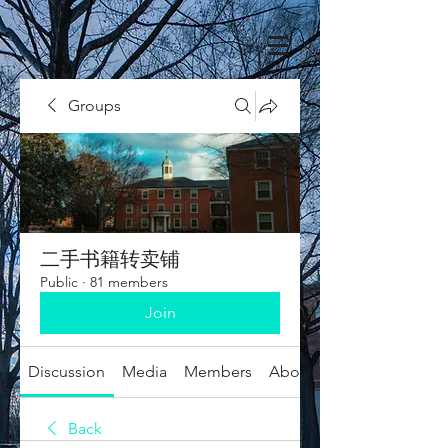
Groups
二手书籍转卖铺
Public
·
81 members
Join
Discussion
Media
Members
About
Back