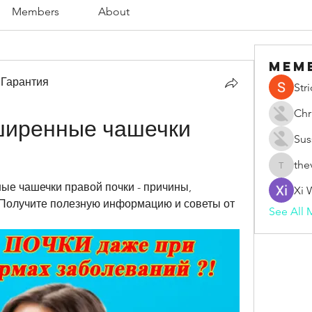
Members
About
Mem
 Гарантия
Str
Chr
иренные чашечки 
Sus
the
thevape
е чашечки правой почки - причины, 
Xi 
Получите полезную информацию и советы от 
See All 