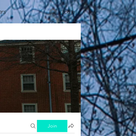
rs
Log In
Join