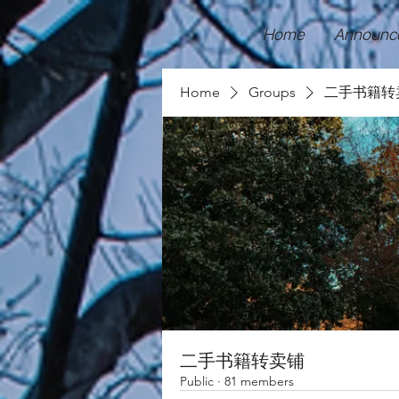
Home
Announc
Home
Groups
二手书籍转
二手书籍转卖铺
Public
·
81 members