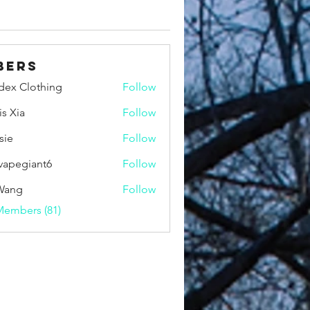
bers
idex Clothing
Follow
is Xia
Follow
sie
Follow
vapegiant6
Follow
giant6
Wang
Follow
Members (81)