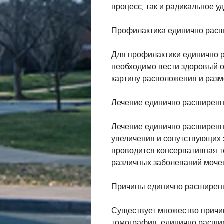
процесс, так и радикальное у
Профилактика единично расш
Для профилактики единично 
необходимо вести здоровый об
картину расположения и разм
Лечение единично расширенн
Лечение единично расширенны
увеличения и сопутствующих 
проводится консервативная те
различных заболеваний моч
Причины единично расширенн
Существует множество причин
томография, единично расшир