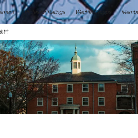
ement
Professor Ratings
Wechat Groups
Membe
卖铺