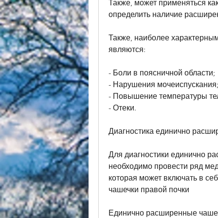
Также, может применяться как
определить наличие расширен
Также, наиболее характерным
являются:
- Боли в поясничной области;
- Нарушения мочеиспускания
- Повышение температуры те
- Отеки.
Диагностика единично расши
Для диагностики единично ра
необходимо провести ряд мед
которая может включать в се
чашечки правой почки
Единично расширенные чашечк